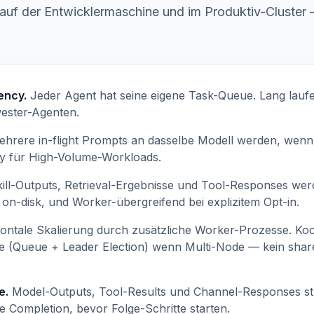
ft auf der Entwicklermaschine und im Produktiv-Cluste
ency.
Jeder Agent hat seine eigene Task-Queue. Lang lauf
ester-Agenten.
ehrere in-flight Prompts an dasselbe Modell werden, wenn
cy für High-Volume-Workloads.
ill-Outputs, Retrieval-Ergebnisse und Tool-Responses wer
on-disk, und Worker-übergreifend bei explizitem Opt-in.
ontale Skalierung durch zusätzliche Worker-Prozesse. Koo
e (Queue + Leader Election) wenn Multi-Node — kein share
e.
Model-Outputs, Tool-Results und Channel-Responses st
e Completion, bevor Folge-Schritte starten.