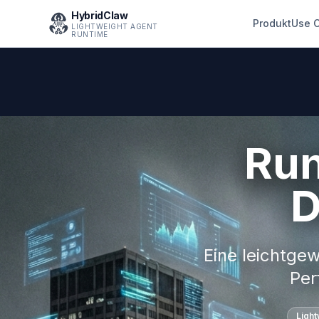
HybridClaw
Produkt
Use 
LIGHTWEIGHT AGENT
RUNTIME
Run
D
Eine leichtge
Per
Light