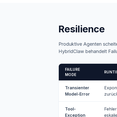
Resilience
Produktive Agenten scheite
HybridClaw behandelt Failu
FAILURE
RUNTI
MODE
Transienter
Expone
Model-Error
zurüc
Tool-
Fehler
Exception
eskali