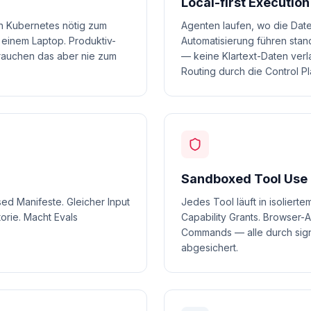
Local-first Execution
ein Kubernetes nötig zum
Agenten laufen, wo die Daten
f einem Laptop. Produktiv-
Automatisierung führen sta
rauchen das aber nie zum
— keine Klartext-Daten verl
Routing durch die Control Pl
Sandboxed Tool Use
sed Manifeste. Gleicher Input
Jedes Tool läuft in isoliert
torie. Macht Evals
Capability Grants. Browser-A
Commands — alle durch sign
abgesichert.