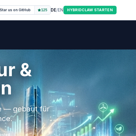
DE
/
EN
Star us on GitHub
125
HYBRIDCLAW STARTEN
ur &
en
e — gebaut für
nce.
osted