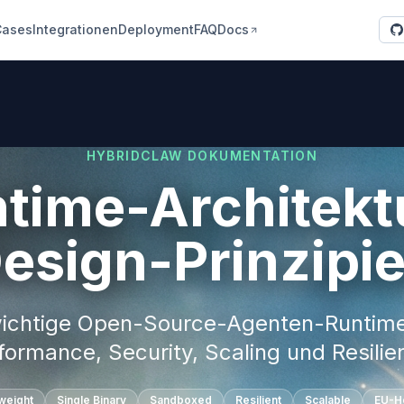
Cases
Integrationen
Deployment
FAQ
Docs
HYBRIDCLAW DOKUMENTATION
time-Architekt
esign-Prinzipi
wichtige Open-Source-Agenten-Runtim
formance, Security, Scaling und Resilie
weight
Single Binary
Sandboxed
Resilient
Scalable
EU-H