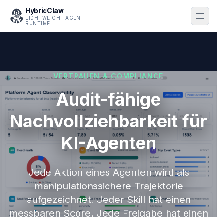
HybridClaw
LIGHTWEIGHT AGENT
RUNTIME
VERTRAUEN & COMPLIANCE
Audit-fähige
Nachvollziehbarkeit für
KI-Agenten
Jede Aktion eines Agenten wird als
manipulationssichere Trajektorie
aufgezeichnet. Jeder Skill hat einen
messbaren Score. Jede Freigabe hat einen