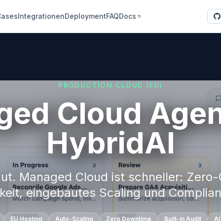
Cases
Integrationen
Deployment
FAQ
Docs
PRODUCTION CLOUD (EU)
ed Cloud Agen
HybridAI
gut. Managed Cloud ist schneller: Zero
eit, eingebautes Scaling und Complian
EU Hosting
Auto-Scaling
Zero Downtime
Built-in Audit
AI