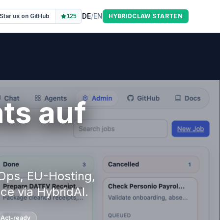
DE
/
EN
Star us on GitHub
125
HYBRIDCLAW STARTEN
ts auf
-Ops, EU-Hosting,
ce via HybridAI.
 Act-ready