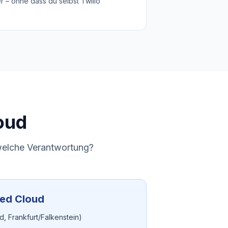
 – ohne dass du selbst Twilio
oud
 welche Verantwortung?
ed Cloud
, Frankfurt/Falkenstein)