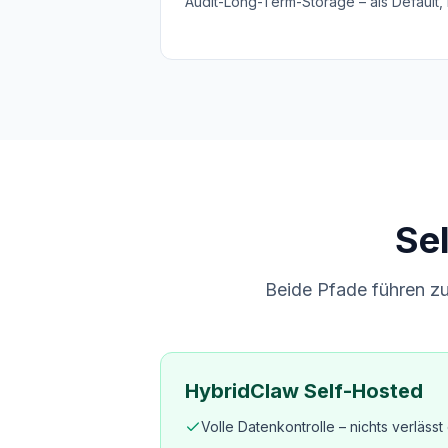
Audit-Long-Term-Storage – als Default, n
Se
Beide Pfade führen zu
HybridClaw Self-Hosted
Volle Datenkontrolle – nichts verlässt