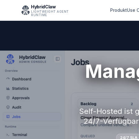
HybridClaw
Produkt
Use 
LIGHTWEIGHT AGENT
RUNTIME
Manag
Self-Hosted ist 
24/7-Verfügbark
24/7 SLA