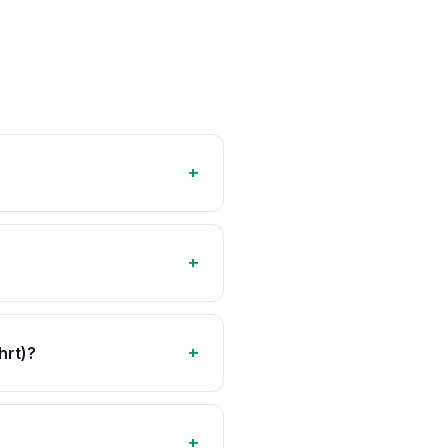
+
+
+
hrt)?
+