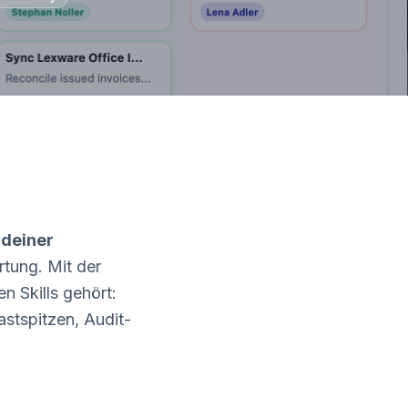
f
deiner
rtung. Mit der
n Skills gehört:
stspitzen, Audit-