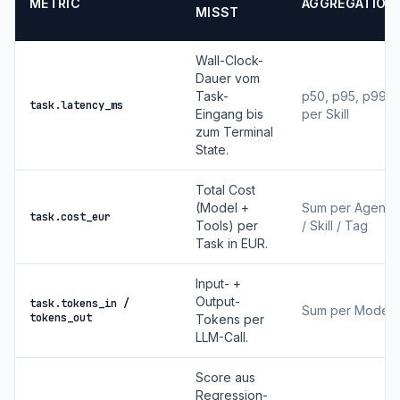
METRIC
AGGREGATION
MISST
Wall-Clock-
Dauer vom
Task-
p50, p95, p99
task.latency_ms
Eingang bis
per Skill
zum Terminal
State.
Total Cost
(Model +
Sum per Agent
task.cost_eur
Tools) per
/ Skill / Tag
Task in EUR.
Input- +
Output-
task.tokens_in /
Sum per Model
tokens_out
Tokens per
LLM-Call.
Score aus
Regression-