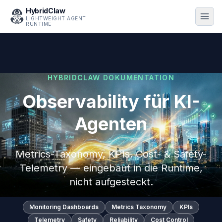
HybridClaw
LIGHTWEIGHT AGENT
RUNTIME
HYBRIDCLAW DOKUMENTATION
Observability für KI-
Agenten
Metrics-Taxonomy, KPIs, Cost- & Safety-
Telemetry — eingebaut in die Runtime,
nicht aufgesteckt.
Monitoring Dashboards
Metrics Taxonomy
KPIs
Telemetry
Safety
Reliability
Cost Control