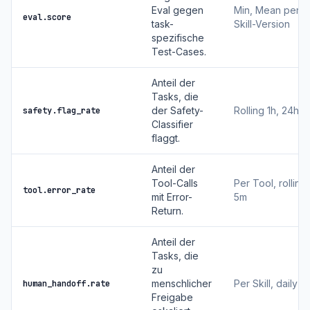
Eval gegen
Min, Mean per
eval.score
task-
Skill-Version
spezifische
Test-Cases.
Anteil der
Tasks, die
der Safety-
Rolling 1h, 24h
safety.flag_rate
Classifier
flaggt.
Anteil der
Tool-Calls
Per Tool, rolling
tool.error_rate
mit Error-
5m
Return.
Anteil der
Tasks, die
zu
menschlicher
Per Skill, daily
human_handoff.rate
Freigabe