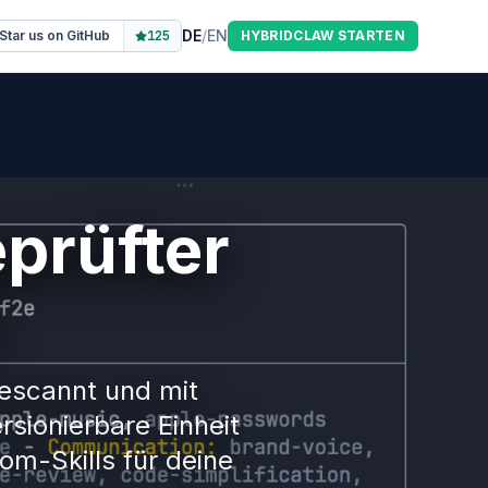
DE
/
EN
Star us on GitHub
125
HYBRIDCLAW STARTEN
S
eprüfter
s
-gescannt und mit
rsionierbare Einheit
om-Skills für deine