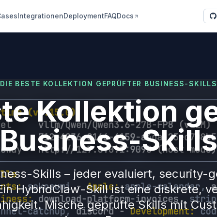
Cases
Integrationen
Deployment
FAQ
Docs
DIE BESTE KOLLEKTION GEPRÜFTER BUSINESS-SKILL
te Kollektion g
Business-Skill
ness-Skills – jeder evaluiert, security
in HybridClaw-Skill ist eine diskrete, ve
igkeit. Mische geprüfte Skills mit Cust