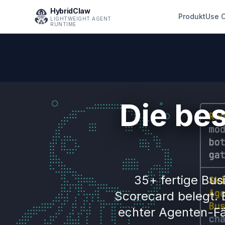
HybridClaw
Produkt
Use 
LIGHTWEIGHT AGENT
RUNTIME
Die bes
35+ fertige Busi
Scorecard belegt. E
echter Agenten-Fäh