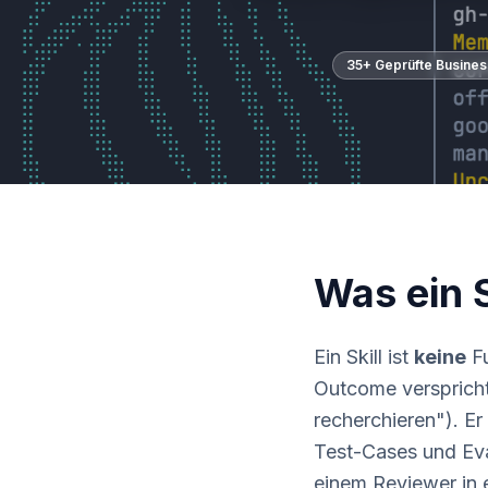
35+ Geprüfte Business
Was ein S
Ein Skill ist
keine
Fu
Outcome versprich
recherchieren"). E
Test-Cases und Eval-
einem Reviewer in 