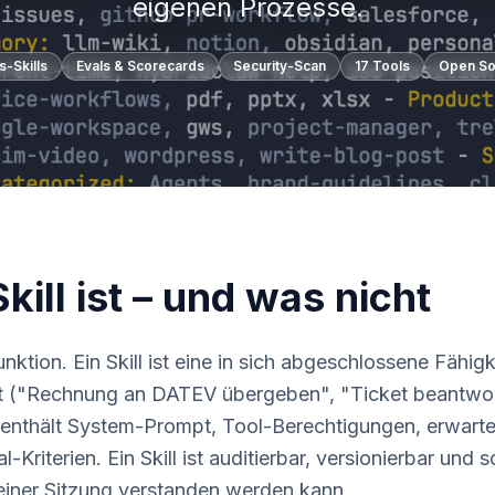
eigenen Prozesse.
-Skills
Evals & Scorecards
Security-Scan
17 Tools
Open So
kill ist – und was nicht
nktion. Ein Skill ist eine in sich abgeschlossene Fähigke
t ("Rechnung an DATEV übergeben", "Ticket beantwo
r enthält System-Prompt, Tool-Berechtigungen, erwarte
Kriterien. Ein Skill ist auditierbar, versionierbar und s
einer Sitzung verstanden werden kann.